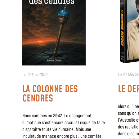
Le
13 Fév 2026
Le
27 Mai 2
LA COLONNE DES
LE DE
CENDRES
Alors qu'une
sans qu'on s
Nous sommes en 2042. Le changement
l'Australie 
climatique s’est encore accru et risque de faire
des radiatio
disparaître toute vie humaine. Mais une
dans cinq m
inquiétude menace encore plus : une comète