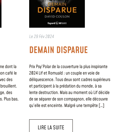
Le
29 Fév 2024
DEMAIN DISPARUE
ne dont la
Prix Psy’Polar de la couverture la plus inspirante
son café le
2024 Lif et Romuald : un couple en voie de
avec des
déliquescence. Tous deux sont cadres supérieurs
brouillent.
et participent à la prédation du monde, à sa
nge, des
lente destruction. Mais au moment où Lif décide
. Plus bas,
de se séparer de son compagnon, elle découvre
qu’elle est enceinte. Malgré une tempête […]
LIRE LA SUITE