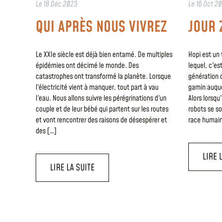
Le
18 Déc 2023
Le
16 Oct 2
QUI APRÈS NOUS VIVREZ
JOUR 
Le XXIe siècle est déjà bien entamé. De multiples
Hopi est un 
épidémies ont décimé le monde. Des
lequel, c'es
catastrophes ont transformé la planète. Lorsque
génération c
l'électricité vient à manquer, tout part à vau
gamin auquel
l'eau. Nous allons suivre les pérégrinations d'un
Alors lorsq
couple et de leur bébé qui partent sur les routes
robots se so
et vont rencontrer des raisons de désespérer et
race humaine
des […]
LIRE 
LIRE LA SUITE