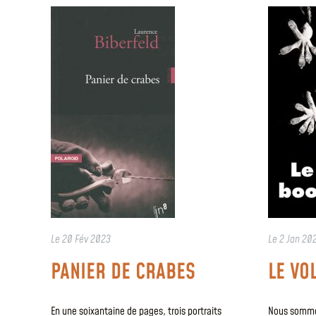
Le
20 Fév 2023
Le
2 Jan 20
PANIER DE CRABES
LE VO
En une soixantaine de pages, trois portraits
Nous sommes