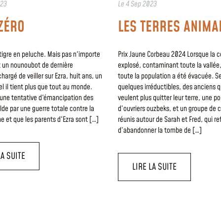
023
Le
4 Sep 2023
ZÉRO
LES TERRES ANIMA
tigre en peluche. Mais pas n'importe
Prix Jaune Corbeau 2024 Lorsque la c
t un nounoubot de dernière
explosé, contaminant toute la vallée
hargé de veiller sur Ezra, huit ans, un
toute la population a été évacuée. Se
 il tient plus que tout au monde.
quelques irréductibles, des anciens q
u'une tentative d'émancipation des
veulent plus quitter leur terre, une p
lde par une guerre totale contre la
d’ouvriers ouzbeks, et un groupe de 
 et que les parents d'Ezra sont […]
réunis autour de Sarah et Fred, qui r
d’abandonner la tombe de […]
LA SUITE
LIRE LA SUITE