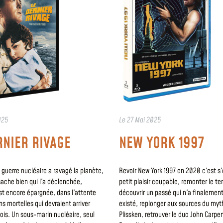
025
Le
27 Mai 2025
RNIER RIVAGE
NEW YORK 1997
 guerre nucléaire a ravagé la planète,
Revoir New York 1997 en 2020 c'est s'o
ache bien qui l'a déclenchée,
petit plaisir coupable, remonter le t
est encore épargnée, dans l'attente
découvrir un passé qui n'a finalemen
ns mortelles qui devraient arriver
existé, replonger aux sources du my
ois. Un sous-marin nucléaire, seul
Plissken, retrouver le duo John Carpe