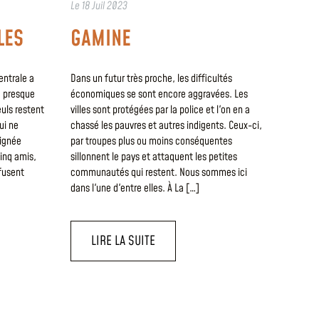
Le
18 Juil 2023
LES
GAMINE
entrale a
Dans un futur très proche, les difficultés
, presque
économiques se sont encore aggravées. Les
uls restent
villes sont protégées par la police et l'on en a
ui ne
chassé les pauvres et autres indigents. Ceux-ci,
oignée
par troupes plus ou moins conséquentes
cinq amis,
sillonnent le pays et attaquent les petites
efusent
communautés qui restent. Nous sommes ici
dans l'une d'entre elles. À La […]
LIRE LA SUITE