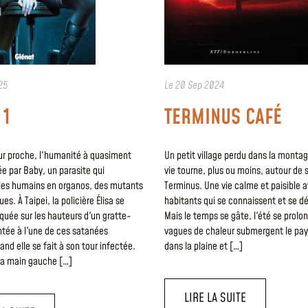
25
Le
20 Sep 2024
 1
TERMINUS CAFÉ
ur proche, l'humanité à quasiment
Un petit village perdu dans la montag
e par Baby, un parasite qui
vie tourne, plus ou moins, autour de 
les humains en organos, des mutants
Terminus. Une vie calme et paisible 
es. À Taipei, la policière Élisa se
habitants qui se connaissent et se dé
quée sur les hauteurs d'un gratte-
Mais le temps se gâte, l'été se prolo
ntée à l'une de ces satanées
vagues de chaleur submergent le pays
and elle se fait à son tour infectée.
dans la plaine et […]
sa main gauche […]
LIRE LA SUITE