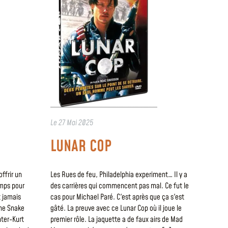
Le
27 Mai 2025
LUNAR COP
ffrir un
Les Rues de feu, Philadelphia experiment… Il y a
emps pour
des carrières qui commencent pas mal. Ce fut le
t jamais
cas pour Michael Paré. C'est après que ça s'est
the Snake
gâté. La preuve avec ce Lunar Cop où il joue le
nter-Kurt
premier rôle. La jaquette a de faux airs de Mad