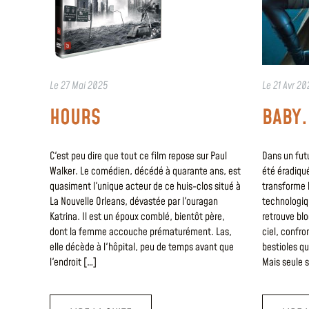
Le
27 Mai 2025
Le
21 Avr 20
HOURS
BABY.
C'est peu dire que tout ce film repose sur Paul
Dans un fut
Walker. Le comédien, décédé à quarante ans, est
été éradiqué
quasiment l'unique acteur de ce huis-clos situé à
transforme 
La Nouvelle Orleans, dévastée par l'ouragan
technologiqu
Katrina. Il est un époux comblé, bientôt père,
retrouve blo
dont la femme accouche prématurément. Las,
ciel, confro
elle décède à l'hôpital, peu de temps avant que
bestioles qu
l'endroit […]
Mais seule 