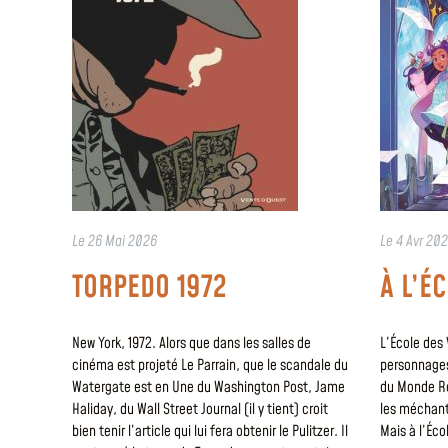
Le
26 Mai 2026
Le
4 Avr 20
TORPEDO 1972
À L’É
New York, 1972. Alors que dans les salles de
L’École des 
cinéma est projeté Le Parrain, que le scandale du
personnages
Watergate est en Une du Washington Post, Jame
du Monde Ré
Haliday, du Wall Street Journal (il y tient) croit
les méchants
bien tenir l’article qui lui fera obtenir le Pulitzer. Il
Mais à l’Écol