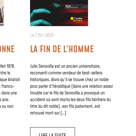
Le
7 Oct 2025
ONNE
LA FIN DE L’HOMME
llet 1978.
Julio Senovilla est un ancien universitaire,
tre le
reconverti comme vendeur de best-sellers
tique Anatoli
historiques. Alors qu’il se trouve chez un noble
t franco-
pour parler d’héraldique (dans une relation assez
t dans une
trouble car le fils de Senovilla a provoqué un
s ans.
accident où sont morts les deux fils héritiers du
 a ou non
titre du dit noble), son fils justement, est
retrouvé mort sur […]
LIRE LA SUITE