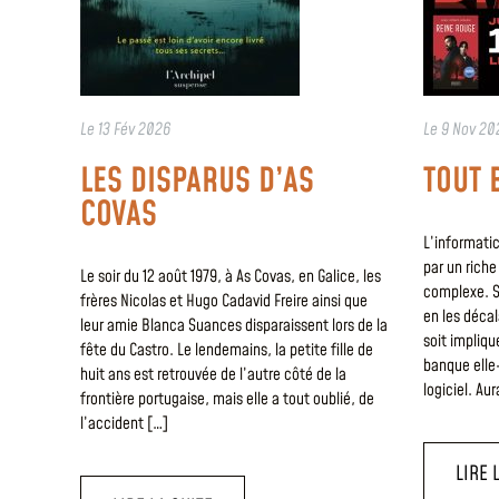
Le
13 Fév 2026
Le
9 Nov 20
LES DISPARUS D’AS
TOUT 
COVAS
L’informati
par un riche
Le soir du 12 août 1979, à As Covas, en Galice, les
complexe. S
frères Nicolas et Hugo Cadavid Freire ainsi que
en les déca
leur amie Blanca Suances disparaissent lors de la
soit impliq
fête du Castro. Le lendemains, la petite fille de
banque elle
huit ans est retrouvée de l’autre côté de la
logiciel. Au
frontière portugaise, mais elle a tout oublié, de
l’accident […]
LIRE 