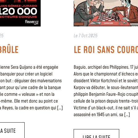
25
Le
7 Oct 2025
BRÛLE
LE ROI SANS COUR
cienne Sera Quijano a été engagée
Baguio, archipel des Philippines, 17 jui
 banquier pour créer un logiciel
Alors que le championnat d’échecs en
on but : déguiser des malversations
dissident Viktor Kortchnoï et le sovié
lant pour qu’une cadre de la banque
Karpov va débuter, le sous-lieutenan
uée comme « voleuse » et non la
philippin Benjamin Faure-Rojo croupi
-même. Elle met donc au point ce
cellule de la prison depuis trente-troi
ra Reyes, la cadre en question qui […]
Victime d’un black-out, il ne sait s’il
assassiné en 1945 un ami, sa […]
LA SUITE
LIRE LA SUITE