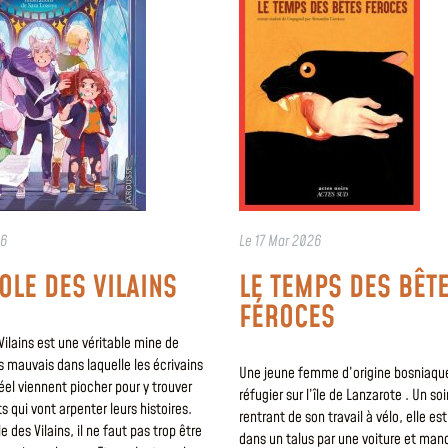
26
Le
17 Mar 2026
COLE DES VILAINS
LE TEMPS DES BÊT
FÉROCES
Vilains est une véritable mine de
 mauvais dans laquelle les écrivains
Une jeune femme d’origine bosniaque
el viennent piocher pour y trouver
réfugier sur l’île de Lanzarote . Un soi
 qui vont arpenter leurs histoires.
rentrant de son travail à vélo, elle e
e des Vilains, il ne faut pas trop être
dans un talus par une voiture et man