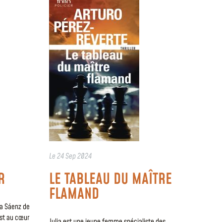
Le
24 Sep 2024
R
LE TABLEAU DU MAÎTRE
FLAMAND
cía Sáenz de
est au cœur
Julia est une jeune femme spécialiste des