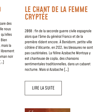
O
LE CHANT DE LA FEMME
CRYPTÉE
épare des
lle nous
2068 : fin de la seconde guerre civile espagnole
 qu'elles
alors que l'âme du général Franco et de la
 Bien
première rôdent encore. À Benidorm, petite ville
, mais la
côtière d'Alicante, en 2122, les blessures ne sont
 librement
pas cautérisées. La féline Azabache Montoya y
oman noir
est chanteuse de copla, des chansons
[…]
sentimentales traditionnelles, dans un cabaret
nocturne. Mais si Azabache […]
LIRE LA SUITE