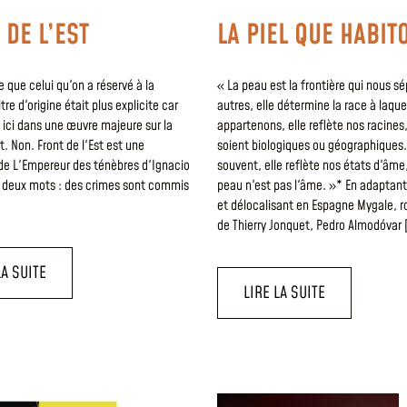
 DE L’EST
LA PIEL QUE HABIT
re que celui qu'on a réservé à la
« La peau est la frontière qui nous s
tre d'origine était plus explicite car
autres, elle détermine la race à laque
 ici dans une œuvre majeure sur la
appartenons, elle reflète nos racines,
st. Non. Front de l'Est est une
soient biologiques ou géographiques.
de L'Empereur des ténèbres d'Ignacio
souvent, elle reflète nos états d'âme
En deux mots : des crimes sont commis
peau n'est pas l'âme. »* En adaptant
et délocalisant en Espagne Mygale, r
de Thierry Jonquet, Pedro Almodóvar 
LA SUITE
LIRE LA SUITE