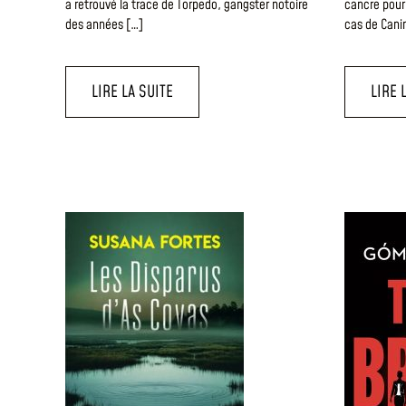
a retrouvé la trace de Torpedo, gangster notoire
cancre pour 
des années […]
cas de Canin
LIRE LA SUITE
LIRE 