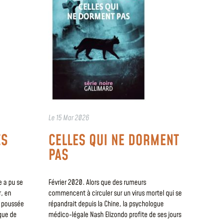
Le
15 Mar 2026
ES
CELLES QUI NE DORMENT
PAS
 a pu se
Février 2020. Alors que des rumeurs
r, en
commencent à circuler sur un virus mortel qui se
st poussée
répandrait depuis la Chine, la psychologue
que de
médico-légale Nash Elizondo profite de ses jours