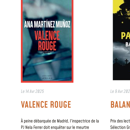
Le
14 Avr 2025
Le
9 Avr 20
VALENCE ROUGE
BALA
À peine débarquée de Madrid, l'inspectrice de la
Prix des lec
PJ Nela Ferrer doit enquêter sur le meurtre
Sélection Gra