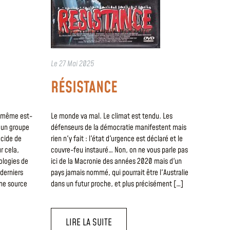
Le
27 Mai 2025
RÉSISTANCE
e même est-
Le monde va mal. Le climat est tendu. Les
, un groupe
défenseurs de la démocratie manifestent mais
écide de
rien n'y fait : l'état d'urgence est déclaré et le
r cela,
couvre-feu instauré… Non, on ne vous parle pas
éologies de
ici de la Macronie des années 2020 mais d'un
 derniers
pays jamais nommé, qui pourrait être l'Australie
une source
dans un futur proche, et plus précisément […]
LIRE LA SUITE