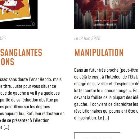
025
Le
19 Juin 2025
 SANGLANTES
MANIPULATION
IONS
Dans un futur très proche (peut-êtr
ce déjà le cas), à l’intérieur de l’État
ssez sans doute l’Anar Hebdo, mais
chargé de surveiller et d’espionner d
e titre. Juste pour vous situer ce
lutter contre le « cancer rouge ». Pou
rique de gauche a vu il y a quelques
devant la faillite de la plupart des id
partie de sa rédaction abattue par
gauche, il convient de discréditer les
tes pointilleux sur les dogmes
révolutionnaires qui pourraient être 
ais aujourd’hui, Rof, leur rédacteur en
d’inspiration. Le […]
 de se présenter à l’élection
le […]