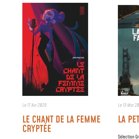
Le
17 Avr 2025
Le
13 Mar 2
LE CHANT DE LA FEMME
LA PE
CRYPTÉE
Sélection Gra