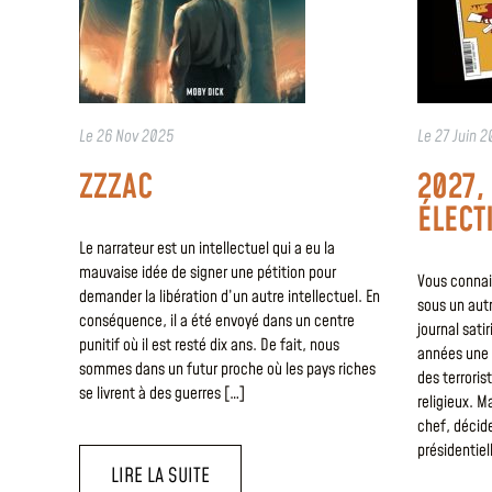
Le
26 Nov 2025
Le
27 Juin 2
ZZZAC
2027,
ÉLECT
Le narrateur est un intellectuel qui a eu la
mauvaise idée de signer une pétition pour
Vous connai
demander la libération d’un autre intellectuel. En
sous un autr
conséquence, il a été envoyé dans un centre
journal sati
punitif où il est resté dix ans. De fait, nous
années une 
sommes dans un futur proche où les pays riches
des terroris
se livrent à des guerres […]
religieux. M
chef, décide
présidentiel
LIRE LA SUITE