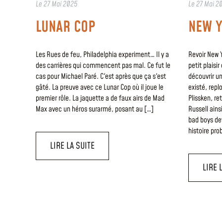
Le
27 Mai 2025
Le
27 Mai 2
LUNAR COP
NEW Y
Les Rues de feu, Philadelphia experiment… Il y a
Revoir New Y
des carrières qui commencent pas mal. Ce fut le
petit plaisi
cas pour Michael Paré. C'est après que ça s'est
découvrir un
gâté. La preuve avec ce Lunar Cop où il joue le
existé, rep
premier rôle. La jaquette a de faux airs de Mad
Plissken, re
Max avec un héros surarmé, posant au […]
Russell ain
bad boys de
histoire pr
LIRE LA SUITE
LIRE 