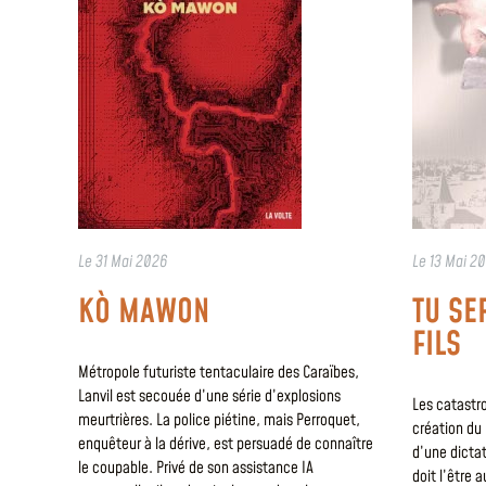
Le
31 Mai 2026
Le
13 Mai 2
KÒ MAWON
TU SE
FILS
Métropole futuriste tentaculaire des Caraïbes,
Lanvil est secouée d’une série d’explosions
Les catastro
meurtrières. La police piétine, mais Perroquet,
création du 
enquêteur à la dérive, est persuadé de connaître
d’une dictat
le coupable. Privé de son assistance IA
doit l’être a