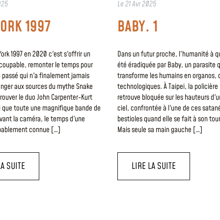
025
Le
21 Avr 2025
ORK 1997
BABY. 1
ork 1997 en 2020 c'est s'offrir un
Dans un futur proche, l'humanité à 
r coupable, remonter le temps pour
été éradiquée par Baby, un parasite q
 passé qui n'a finalement jamais
transforme les humains en organos,
longer aux sources du mythe Snake
technologiques. À Taipei, la policière 
trouver le duo John Carpenter-Kurt
retrouve bloquée sur les hauteurs d'u
si que toute une magnifique bande de
ciel, confrontée à l'une de ces satan
vant la caméra, le temps d'une
bestioles quand elle se fait à son tou
obablement connue […]
Mais seule sa main gauche […]
LA SUITE
LIRE LA SUITE