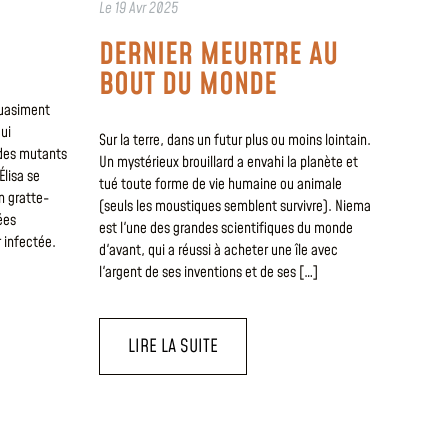
Le
19 Avr 2025
DERNIER MEURTRE AU
BOUT DU MONDE
quasiment
ui
Sur la terre, dans un futur plus ou moins lointain.
 des mutants
Un mystérieux brouillard a envahi la planète et
Élisa se
tué toute forme de vie humaine ou animale
n gratte-
(seuls les moustiques semblent survivre). Niema
ées
est l'une des grandes scientifiques du monde
r infectée.
d'avant, qui a réussi à acheter une île avec
l'argent de ses inventions et de ses […]
LIRE LA SUITE